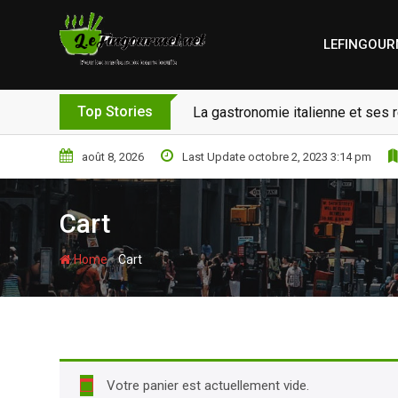
Skip
to
LEFINGOUR
content
Top Stories
La gastronomie italienne et ses
août 8, 2026
Last Update octobre 2, 2023 3:14 pm
Cart
-
Home
Cart
Votre panier est actuellement vide.